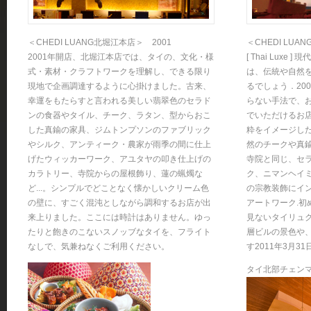
＜CHEDI LUANG北堀江本店＞ 2001
＜CHEDI LUAN
2001年開店、北堀江本店では、タイの、文化・様
[ Thai Lux
式・素材・クラフトワークを理解し、できる限り
は、伝統や自然
現地で企画調達するように心掛けました。古来、
るでしょう．20
幸運をもたらすと言われる美しい翡翠色のセラド
らない手法で、
ンの食器やタイル、チーク、ラタン、型からおこ
でいただけるお店
した真鍮の家具、ジムトンプソンのファブリック
粋をイメージし
やシルク、アンティーク・農家が雨季の間に仕上
然のチークや真
げたウィッカーワーク、アユタヤの叩き仕上げの
寺院と同じ、セ
カラトリー、寺院からの屋根飾り、蓮の蝋燭な
ク、ニマンヘイ
ど...。シンプルでどことなく懐かしいクリーム色
の宗教装飾にイ
の壁に、すごく混沌としながら調和するお店が出
アートワーク.初
来上りました。ここには時計はありません。ゆっ
見ないタイリュ
たりと飽きのこないスノッブなタイを、フライト
層ビルの景色や
なしで、気兼ねなくご利用ください。
す2011年3月3
タイ北部チェン