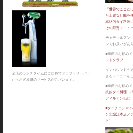
「世界でここだ
た上質な牡蠣を
本格的タイ料理
けの限定メニュー
チェディルアン
ンでお扱いがあ
■季節のお勧めメ
ッドクラブ
インバウンドの
全店のランチタイムにご自身でドラフトサーバー
きるメニューをご
から注ぎ放題のサービスがございます。
■季節のお勧めメ
統的タイ料理
/
ディルアン3店）
■タイチェンマ
ン北堀江本店／
ト）