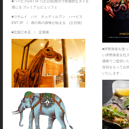
■ハービスENT 5F / (土日祝)贅沢で刺激的なタイを
感じる プレミアムビュッフェ
■コサムイ バイ チェディルアン ハービス
ENT 3F / 南の島の探検が始まる (土日祝)
■北堀江本店 / 淀屋橋
■伊勢海老を使った
い伊勢海老を仕
価格でご提供い
自信をもってお
いたします。