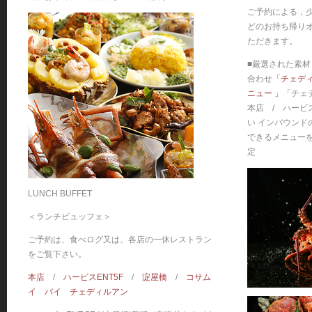
ご予約による，
どのお持ち帰り
ただきます。
■厳選された素
合わせ
「チェデ
ニュー 」
「チェ
本店 / ハービ
い インバウンド
できるメニューを
定
LUNCH BUFFET
＜ランチビュッフェ＞
ご予約は、食べログ又は、各店の一休レストラン
をご覧下さい。
本店
/
ハービスENT5F
/
淀屋橋
/
コサム
イ バイ チェディルアン